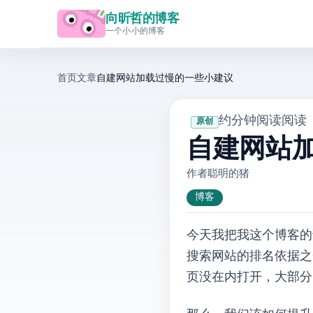
向昕哲的博客
一个小小的博客
首页
文章
自建WordPress网站加载过慢的一些小建议
· 约 3 分钟阅读
· 阅读
原创
自建WordP
作者: 聪明的猪
博客
今天我把我这个博客的访
搜索网站的排名依据之
页没在5s内打开，大部