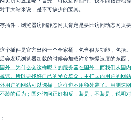
页访问速度呢？首先，可以选择CDN插件。CDN技术能很好
于大站来说，CDN是不可缺少的宝具。
存插件，浏览器访问静态网页肯定是要比访问动态网页
ck。这个插件是WordPress官方出的一个“全家桶”，包含很多功能，包
后会发现浏览器加载的时候会加载许多拖慢速度的东西，
s主站是在国外。为什么会这样呢？Jetpack的CDN服务器在国外，而
。所以要找好自己的受众群众，主打国内用户的网站就不要装Jet
户的网站可以选择Jetpack，这样也不用额外装CDN了。用
为20s，不装的话为2s；国外访问正好相反，装是2s，不装是20s，说明Je
：