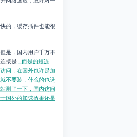
地提升网络速度，或许对一
要快的，缓存插件也能很
括CDN。但是，国内用户千万不
连接是“
https://XXX.wp.com/XXX”，而“wp.com”是WordPress的短连
我们从国内访问，在国外也许是加
pack，CDN什么的也选
测速网站测了一下，国内访问
tpack对于国外的加速效果还是