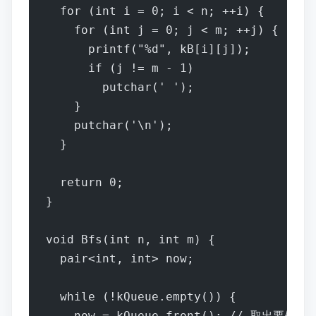
  for (int i = 0; i < n; ++i) {
    for (int j = 0; j < m; ++j) {
      printf("%d", kB[i][j]);
      if (j != m - 1)
        putchar(' ');
    }
    putchar('\n');
  }
  return 0;
}
void Bfs(int n, int m) {
  pair<int, int> now;
  while (!kQueue.empty()) {
    now = kQueue.front(); // 取出要处理