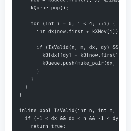
    kQueue.pop();
    for (int i = 0; i < 4; ++i) {
      int dx(now.first + kXMov[i]), 
      if (IsValid(n, m, dx, dy) && 
        kB[dx][dy] = kB[now.firs
        kQueue.push(make_pair(dx, d
      }
    }
  }
}
inline bool IsValid(int n, int m, int 
  if (-1 < dx && dx < n && -1 < dy &
    return true;