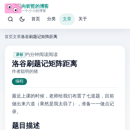
向昕哲的博客
一个小小的博客
首页
分类
文章
关于
首页
文章
洛谷刷题记——T155807 矩阵距离
· 约 14 分钟阅读
· 阅读
原创
洛谷刷题记——T155807 矩阵距离
作者: 聪明的猪
编程
最近上课的时候，老师给我们布置了七道题，目前
做出来六道（果然是我太蒻了），准备一一做点记
录。
题目描述