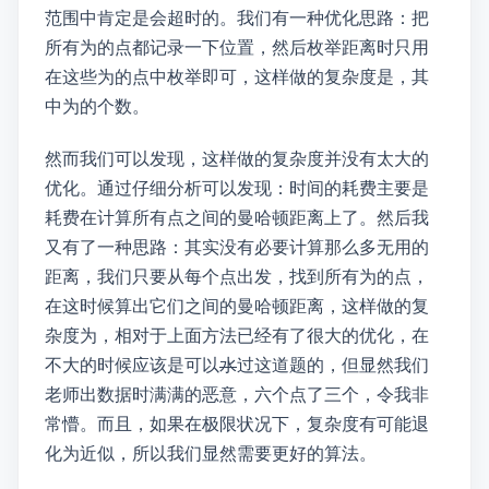
范围中肯定是会超时的。我们有一种优化思路：把
所有为“1”的点都记录一下位置，然后枚举距离时只用
在这些为“1”的点中枚举即可，这样做的复杂度是 \( O\left( \frac{nm\left( nm - 1\right) }{2} + nmp\right) \approx O\left( n^2m^2\right) \)，其
中 \( p \) 为“1”的个数。
然而我们可以发现，这样做的复杂度并没有太大的
优化。通过仔细分析可以发现：时间的耗费主要是
耗费在计算所有点之间的曼哈顿距离上了。然后我
又有了一种思路：其实没有必要计算那么多无用的
距离，我们只要从每个点出发，找到所有为“1”的点，
在这时候算出它们之间的曼哈顿距离，这样做的复
杂度为 \( O\left( nmp\right) \)，相对于上面方法已经有了很大的优化，在 \( p \)
不大的时候应该是可以
水
过这道题的，但显然我们
老师出数据时满满的恶意，六个点T了三个，令我非
常懵。而且，如果在极限状况下，复杂度有可能退
化为近似 \( O\left(n^2m^2\right) \)，所以我们显然需要更好的算法。