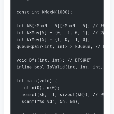
const int kMaxN(1000);
int kB[kMaxN + 5][kMaxN + 5]; // 
int kXMov[5] = {0, -1, 0, 1}; // 方便
int kYMov[5] = {1, 0, -1, 0};
queue<pair<int, int> > kQueue; /
void Bfs(int, int); // BFS遍历
inline bool IsValid(int, int, int,
int main(void) {
  int n(0), m(0);
  memset(kB, -1, sizeof(kB));
  scanf("%d %d", &n, &m);