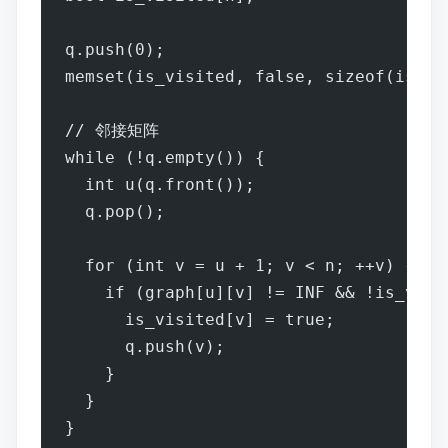
q.push(0);
memset(is_visited, false, sizeof(is_vi
// 邻接矩阵
while (!q.empty()) {
  int u(q.front());
  q.pop();
  for (int v = u + 1; v < n; ++v) {
    if (graph[u][v] != INF && !is_visi
      is_visited[v] = true;
      q.push(v);
    }
  }
}