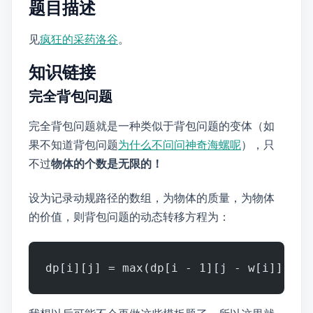
题目描述
见
P1616 疯狂的采药 - 洛谷
。
知识链接
完全背包问题
完全背包问题就是一种类似于0/1背包问题的变体（如
果不知道0/1背包问题~~
为什么不问问神奇海螺呢
~~ ），只
不过
物体的个数是无限的！
设dp为记录动规路径的数组，w为物体的质量，v为物体
的价值，则背包问题的动态转移方程为：
dp[i][j] = max(dp[i - 1][j - w[i]] + v