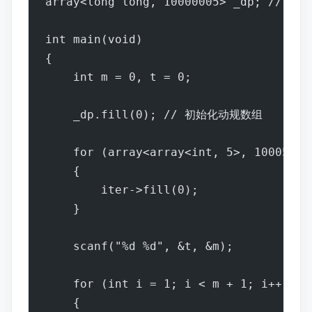
array<long long, 10000005> _dp; //
int main(void)
{
    int m = 0, t = 0;
    _dp.fill(0); // 初始化动规数组
    for (array<array<int, 5>, 10005>
    {
        iter->fill(0);
    }
    scanf("%d %d", &t, &m);
    for (int i = 1; i < m + 1; i++)
    {