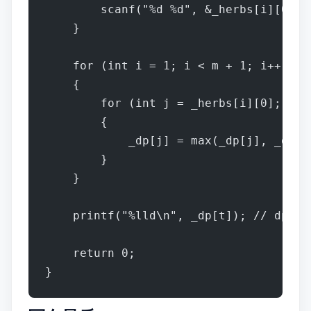
        scanf("%d %d", &_herbs[i][
    }
    for (int i = 1; i < m + 1; i++)
    {
        for (int j = _herbs[i][0];
        {
            _dp[j] = max(_dp[j], _dp[
        }
    }
    printf("%lld\n", _dp[t]); // d
    return 0;
}