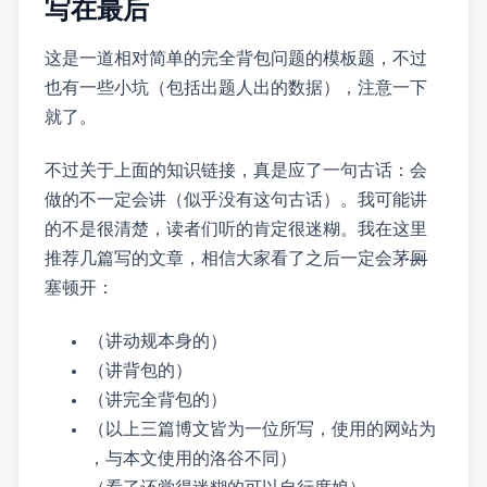
写在最后
这是一道相对简单的完全背包问题的模板题，不过
也有一些小坑~~（包括duliu出题人出的duliu数据）~~ ，注意一下
就OK了。
不过关于上面的“知识链接”，真是应了一句古话：会
做的不一定会讲~~（似乎没有这句古话）~~ 。我可能讲
的不是很清楚，读者们听的肯定很迷糊。我在这里
推荐几篇dalao写的文章，相信大家看了之后一定会茅
厕
塞顿开：
（讲动规本身的）
（讲0/1背包的）
（讲完全背包的）
（以上三篇博文皆为一位dalao所写，使用的OJ网站为
LeetCode，与本文使用的洛谷不同）