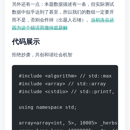
另外还有一点：本题数据描述有一条1 ≤ m×t ≤ 107，但实际测试
数据中m×t似乎达到了109甚至1010，所以我们的dp数组一定要开long long
而不是int，否则会炸掉~~（duliu出题人石锤）~~ 。
当初洛谷还
因为这个错误而撤掉30篇题解
代码展示
拒绝抄袭，共创和谐社会[机智]
#include <algorithm> // std::max
#include <array> // std::array
#include <cstdio> // std::printf, std:
using namespace std;
array<array<int, 5>, 10005> _he