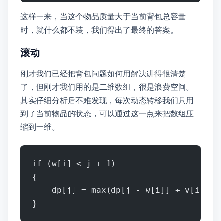
这样一来，当这个物品质量大于当前背包总容量
时，就什么都不装，我们得出了最终的答案。
滚动DP
刚才我们已经把背包问题如何用DP解决讲得很清楚
了，但刚才我们用的是二维数组，很是浪费空间。
其实仔细分析后不难发现，每次动态转移我们只用
到了当前物品的状态，可以通过这一点来把dp数组压
缩到一维。
if (w[i] < j + 1)
{
    dp[j] = max(dp[j - w[i]] + v[i], d
}