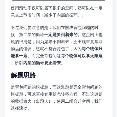
使用滚动DP不仅可以省下很多的空间，还可以在一定
意义上节省时间（减少了内层的j循环）。
不过我们要注意的是：我们在解决0/1背包问题的时
候，第二层的j循环
一定是要倒着来的
。这点网上也
说的很清楚，因为如果不倒着来，会出现重复拿取
物品的错误，这就不符合0/1背包了，因为
每个物体只
能拿一遍
。而完全背包问题
每个物体可以拿无限遍
，所以
内层的j循环要正着来
。
解题思路
是0/1背包问题的模板题，而这道题是完全背包问题的
模板题，可以直接套用状态转移方程。不过这道题
的数据较大~~（duliu出题人）~~ ，使用二维DP会超空间，我们
选择滚动DP。